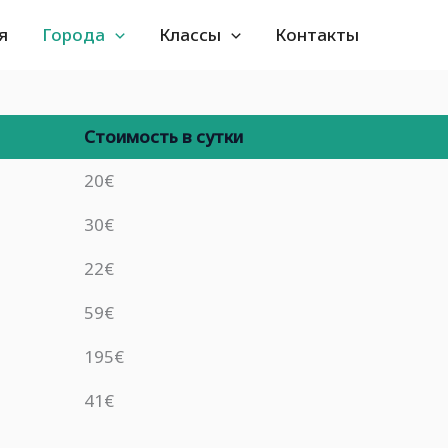
я
Города
Классы
Контакты
Стоимость в сутки
20€
30€
22€
59€
195€
41€