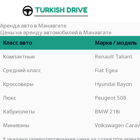
Перейти
к
содержимому
Аренда авто в Манавгате
Цены на аренду автомобилей в Манавгате
Класс авто
Марка / модель
Компактные
Renault Taliant
Средний класс
Fiat Egea
Кроссоверы
Hyundai Bayon
Люкс
Peugeot 508
Кабриолеты
BMW 218i
Минивэны
Volkswagen Carav
* указана ориентировочная цена за сутки при аренд